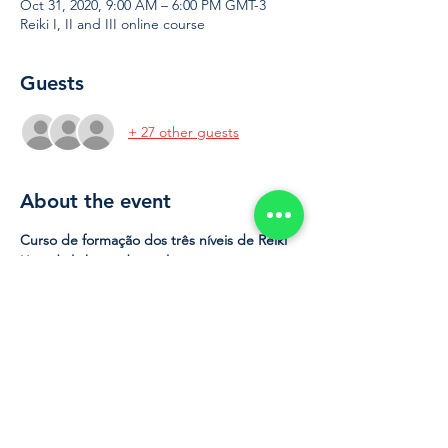
Oct 31, 2020, 9:00 AM – 6:00 PM GMT-3
Reiki I, II and III online course
Guests
+ 27 other guests
About the event
Curso de formação dos três níveis de Reiki 
Usui da linha tradicional japonesa com 
iniciação presencial no dia 30 de agosto 
com hora marcada obedecendo todos os 
protocolos sanitários de segurança. Mais de 
700 terapeutas e mestres formados. 
Conteúdo online com 18 videoaulas e uma 
aula síncrona (ao vivo). Apostila e material 
anexo em PDF para baixar. Suporte 
constante e vitalício em whatsapp para 