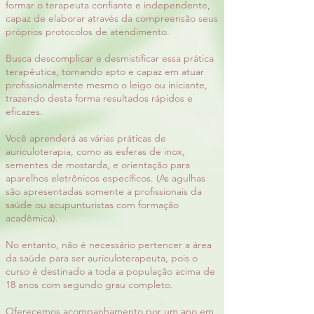
formar o terapeuta confiante e independente,
capaz de elaborar através da compreensão seus
próprios protocolos de atendimento.
Busca descomplicar e desmistificar essa prática
terapêutica, tornando apto e capaz em atuar
profissionalmente mesmo o leigo ou iniciante,
trazendo desta forma resultados rápidos e
eficazes.
Você aprenderá as várias práticas de
auriculoterapia, como as esferas de inox,
sementes de mostarda, e orientação para
aparelhos eletrônicos específicos. (As agulhas
são apresentadas somente a profissionais da
saúde ou acupunturistas com formação
acadêmica).
No entanto, não é necessário pertencer a área
da saúde para ser auriculoterapeuta, pois o
curso é destinado a toda a população acima de
18 anos com segundo grau completo.
Oferecemos acompanhamento por um ano em