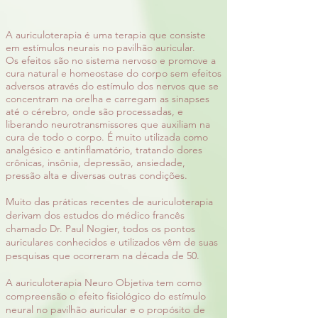
A auriculoterapia é uma terapia que consiste
em estímulos neurais no pavilhão auricular.
Os efeitos são no sistema nervoso e promove a
cura natural e homeostase do corpo sem efeitos
adversos através do estímulo dos nervos que se
concentram na orelha e carregam as sinapses
até o cérebro, onde são processadas, e
liberando neurotransmissores que auxiliam na
cura de todo o corpo. É muito utilizada como
analgésico e antinflamatório, tratando dores
crônicas, insônia, depressão, ansiedade,
pressão alta e diversas outras condições.
Muito das práticas recentes de auriculoterapia
derivam dos estudos do médico francês
chamado Dr. Paul Nogier, todos os pontos
auriculares conhecidos e utilizados vêm de suas
pesquisas que ocorreram na década de 50.
A auriculoterapia Neuro Objetiva tem como
compreensão o efeito fisiológico do estímulo
neural no pavilhão auricular e o propósito de