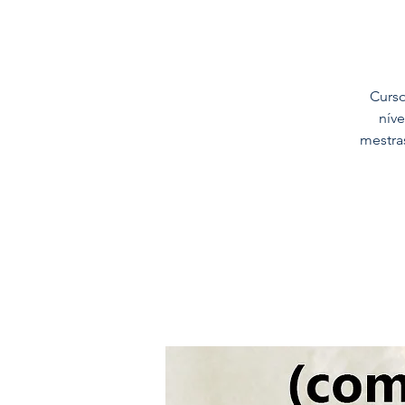
Curso
níve
mestras