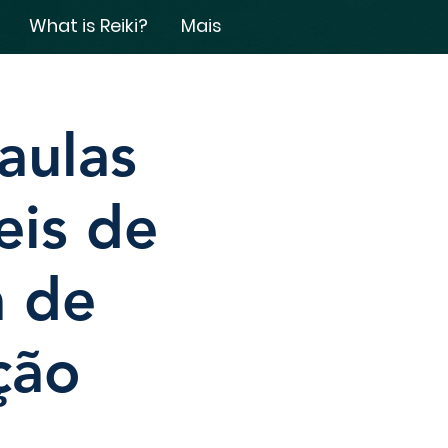
What is Reiki?
Mais
aulas
eis de
a de
ação