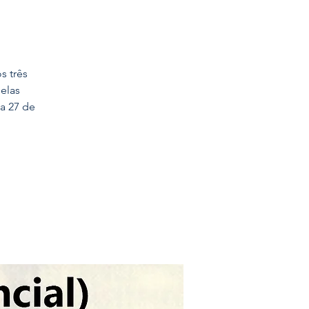
s três
pelas
ia 27 de