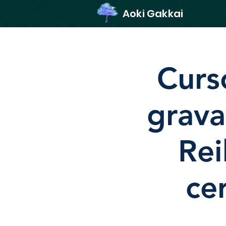
Aoki Gakkai
Curs
grava
Rei
cer