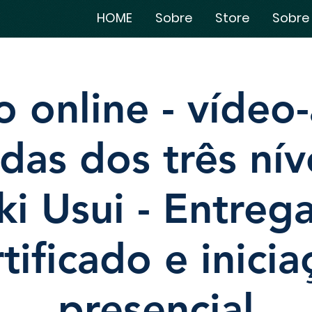
HOME
Sobre
Store
Sobre
o online - vídeo-
das dos três nív
ki Usui - Entreg
tificado e inici
presencial