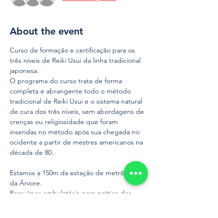
About the event
Curso de formação e certificação para os 
três níveis de Reiki Usui da linha tradicional 
japonesa.
O programa do curso trata de forma 
completa e abrangente todo o método 
tradicional de Reiki Usui e o sistema natural 
de cura dos três níveis, sem abordagens de 
crenças ou religiosidade que foram 
inseridas no método após sua chegada no 
ocidente a partir de mestres americanos na 
década de 80.
Estamos a 150m da estação de metrô Praça 
da Árvore.
Possuímos ambulatório para prática dos 
alunos, realizamos atendimento voluntário 
em hospital de grande porte de São Paulo 