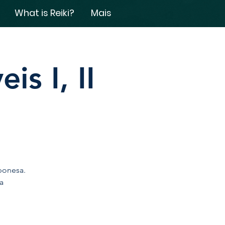
What is Reiki?
Mais
is I, II
aponesa.
a