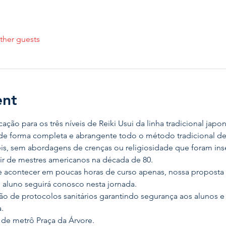
ther guests
ent
ação para os três níveis de Reiki Usui da linha tradicional japo
de forma completa e abrangente todo o método tradicional de R
veis, sem abordagens de crenças ou religiosidade que foram in
ir de mestres americanos na década de 80.
e acontecer em poucas horas de curso apenas, nossa proposta 
o aluno seguirá conosco nesta jornada.
o de protocolos sanitários garantindo segurança aos alunos e 
.
de metrô Praça da Árvore.