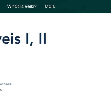
What is Reiki?
Mais
is I, II
aponesa.
a