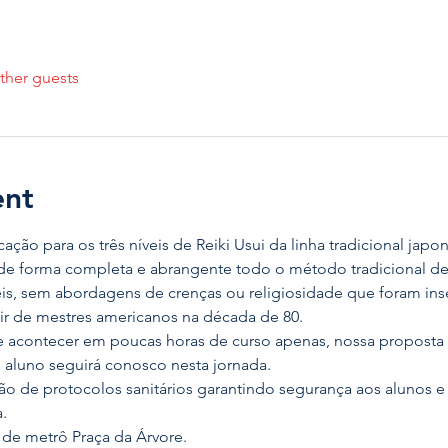
ther guests
ent
ação para os três níveis de Reiki Usui da linha tradicional japo
de forma completa e abrangente todo o método tradicional de R
veis, sem abordagens de crenças ou religiosidade que foram in
ir de mestres americanos na década de 80.
e acontecer em poucas horas de curso apenas, nossa proposta 
o aluno seguirá conosco nesta jornada.
o de protocolos sanitários garantindo segurança aos alunos e 
.
de metrô Praça da Árvore.