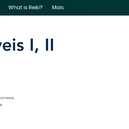
What is Reiki?
Mais
is I, II
aponesa.
a