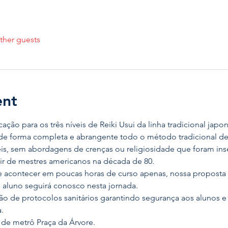
ther guests
ent
ação para os três níveis de Reiki Usui da linha tradicional japo
de forma completa e abrangente todo o método tradicional de R
veis, sem abordagens de crenças ou religiosidade que foram in
ir de mestres americanos na década de 80.
e acontecer em poucas horas de curso apenas, nossa proposta 
o aluno seguirá conosco nesta jornada.
o de protocolos sanitários garantindo segurança aos alunos e 
.
de metrô Praça da Árvore.