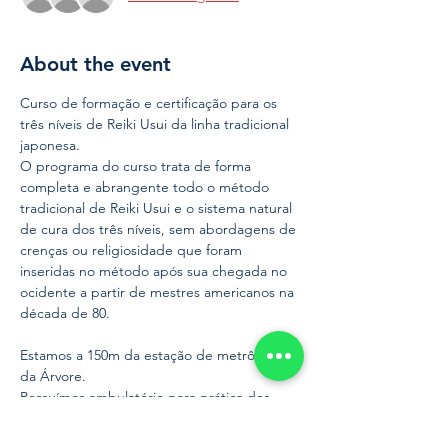
About the event
Curso de formação e certificação para os 
três níveis de Reiki Usui da linha tradicional 
japonesa.
O programa do curso trata de forma 
completa e abrangente todo o método 
tradicional de Reiki Usui e o sistema natural 
de cura dos três níveis, sem abordagens de 
crenças ou religiosidade que foram 
inseridas no método após sua chegada no 
ocidente a partir de mestres americanos na 
década de 80.
Estamos a 150m da estação de metrô Praça 
da Árvore.
Possuímos ambulatório para prática dos 
alunos, realizamos atendimento voluntário 
em hospital de grande porte em São Paulo 