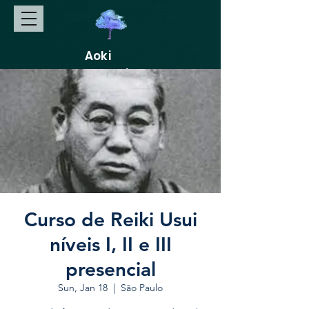
Aoki
Gakkai
Curso de Reiki Usui
níveis I, II e III
presencial
Sun, Jan 18
  |  
São Paulo