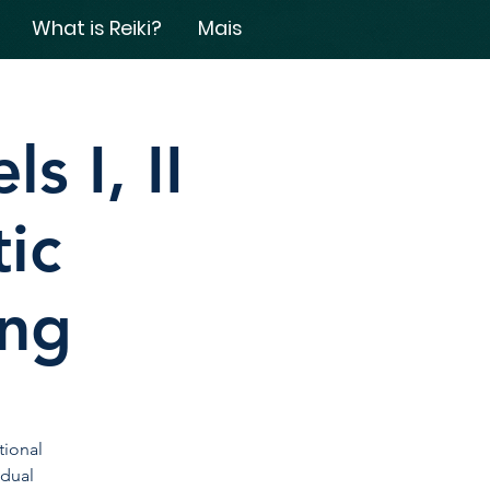
What is Reiki?
Mais
s I, II
tic
ing
tional
idual