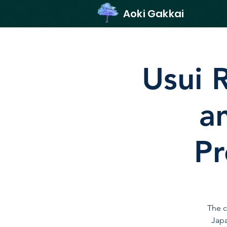
Aoki Gakkai
Usui R
an
Pr
The c
Japa