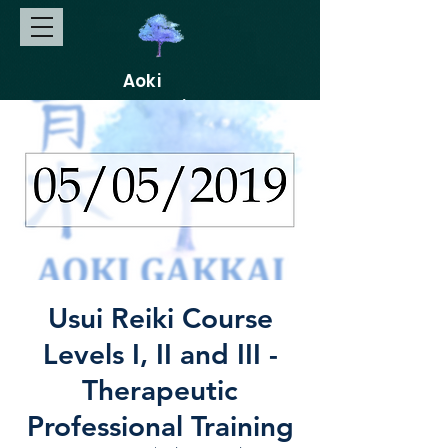
Aoki
Gakkai
Usui Reiki Course
Levels I, II and III -
Therapeutic
Professional Training