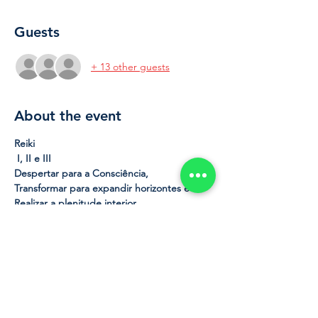
Guests
+ 13 other guests
About the event
Reiki

 I, II e III
Neste curso completo de Reiki do Sistema 
Tradicional Usui, abordaremos todos os três 
Ao término deste curso, depois de receber 
a iniciação, o aluno será um terapeuta 
reikiano nível III, mestre de si mesmo, com 
certificação para solicitar seu registro 