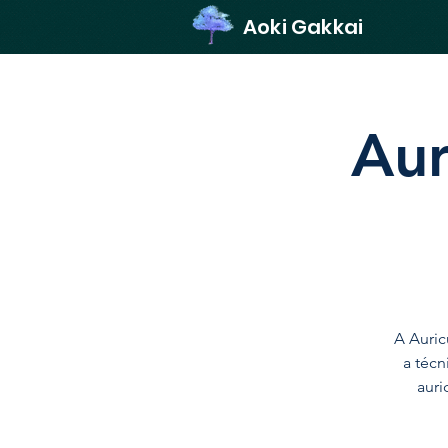
Aoki Gakkai
Aur
A Auric
a técn
auri