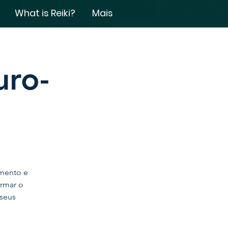
What is Reiki?
Mais
uro-
imento e
ormar o
 seus